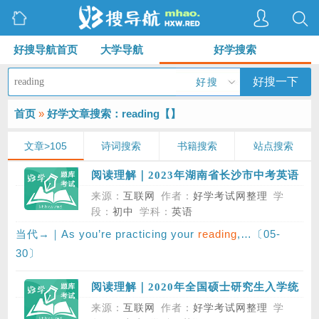
好搜导航首页
大学导航
好学搜索
好搜一下
好搜
首页
»
好学文章搜索：reading【
】
文章>105
诗词搜索
书籍搜索
站点搜索
阅读理解｜2023年湖南省长沙市中考英语
真题试卷，第二部分 阅读，第二节
来源：
互联网
作者：
好学考试网整理
学
段：
初中
学科：
英语
当代→｜As you’re practicing your
reading
,…〔05-
30〕
阅读理解｜2020年全国硕士研究生入学统
一考试英语（二）真题，Section II，
来源：
互联网
作者：
好学考试网整理
学
Reading Comprehension，Part B