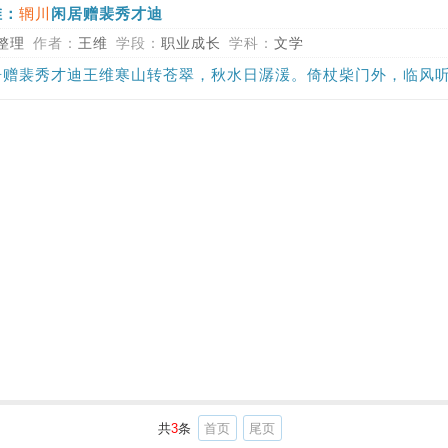
辋川
维：
闲居赠裴秀才迪
整理
作者：
王维
学段：
职业成长
学科：
文学
居赠裴秀才迪王维寒山转苍翠，秋水日潺湲。倚杖柴门外，临风听暮
共
3
条
首页
尾页