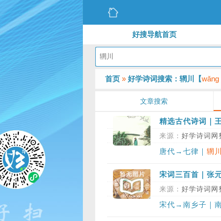
好搜导航首页
首页
»
好学诗词搜索：辋川【
wǎng
文章搜索
精选古代诗词｜
来源：
好学诗词网
唐代→七律｜
辋
宋词三百首｜张元幹：
来源：
好学诗词网
宋代→南乡子｜南