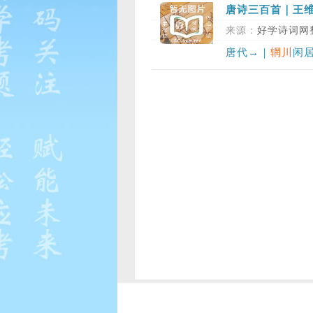
唐诗三百首｜王
来源：
好学诗词网
唐代→｜
辋川
闲