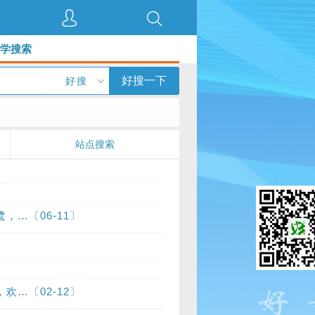
好学搜索
好搜一下
好搜
站点搜索
…〔06-11〕
…〔02-12〕