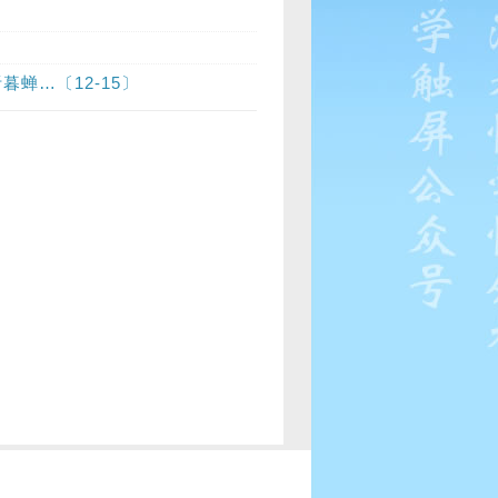
蝉…〔12-15〕