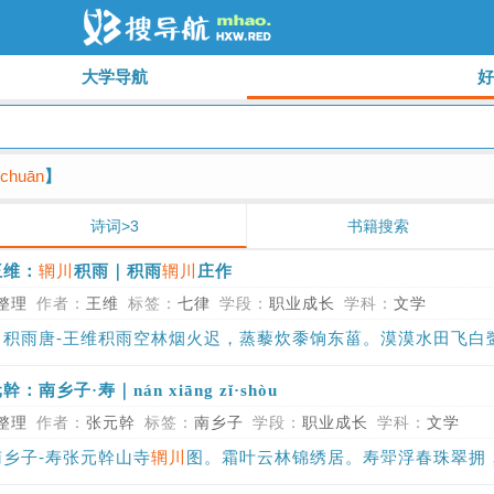
大学导航
 chuān
】
诗词>3
书籍搜索
辋川
辋川
王维：
积雨｜积雨
庄作
整理
作者：
王维
标签：
七律
学段：
职业成长
学科：
文学
川
积雨唐-王维积雨空林烟火迟，蒸藜炊黍饷东菑。漠漠水田飞白鹭，
南乡子·寿｜nán xiāng zǐ·shòu
整理
作者：
张元幹
标签：
南乡子
学段：
职业成长
学科：
文学
乡子-寿张元幹山寺
辋川
图。霜叶云林锦绣居。寿斝浮春珠翠拥，欢