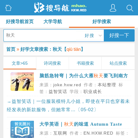
好搜导航首页
大学导航
好学搜索
好搜一下
好搜
首页
»
好学文章搜索：秋天【
qiū tiān
】
文章>65
诗词搜索
书籍搜索
站点搜索
秋天
脑筋急转弯｜为什么大雁
要飞到南方
去？
来源：
joke.hxw.red
作者：
本站整理
标
签：
益智笑话
学段：
职业成长
→益智笑话｜一位服装模特儿小姐，即使在平日也穿着未
经发表的新款服饰，但她常常…〔05-02〕
秋天
大学英语｜
的味道 Autumn Taste
来源：
互联网
作者：
EN.HXW.RED
标签：