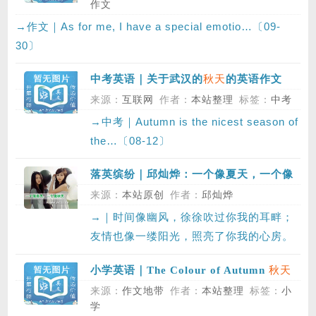
作文
→作文｜As for me, I have a special emotio…〔09-
30〕
秋天
中考英语｜关于武汉的
的英语作文
来源：
互联网
作者：
本站整理
标签：
中考
→中考｜Autumn is the nicest season of
the…〔08-12〕
落英缤纷｜邱灿烨：一个像夏天，一个像
秋天
来源：
本站原创
作者：
邱灿烨
→｜时间像幽风，徐徐吹过你我的耳畔；
友情也像一缕阳光，照亮了你我的心房。
——…〔12-07〕
秋天
小学英语｜The Colour of Autumn
的颜色
来源：
作文地带
作者：
本站整理
标签：
小
学