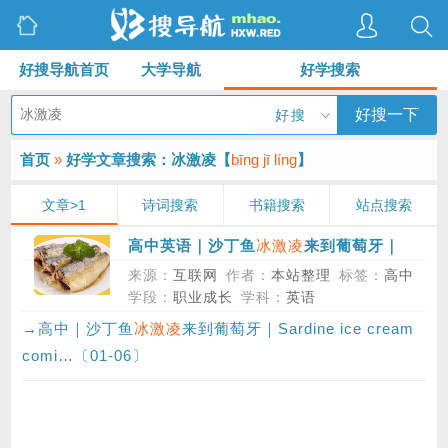
好搜导航首页
大学导航
好学搜索
好搜一下
好搜
首页
»
好学文章搜索：冰激凌【
bīng jī líng
】
文章>1
诗词搜索
书籍搜索
站点搜索
冰激凌
高中英语｜沙丁鱼
来到葡萄牙｜
Sardine ice cream coming to Portugal
来源：
互联网
作者：
本站整理
标签：
高中
学段：
职业成长
学科：
英语
→高中｜沙丁鱼
冰激凌
来到葡萄牙｜Sardine ice cream
comi…〔01-06〕