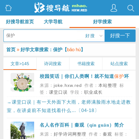
好搜导航首页
大学导航
好学搜索
好搜一下
好搜
首页
»
好学文章搜索：保护【
bǎo hù
】
文章>145
诗词搜索
书籍搜索
站点搜索
保护
校园笑话｜你们人类啊！就不知道
环
境！
来源：
joke.hxw.red
作者：
本站整理
标
签：
课堂口误
学段：
职业成长
→课堂口误｜有一天外面下大雨，老师满脸雨水地走进教
室，在讲桌前不知道找着什么…〔04-18〕
名人名作百科｜秦观（qín guān）简介
来源：
好学诗词网整理
作者：
秦观
标签：