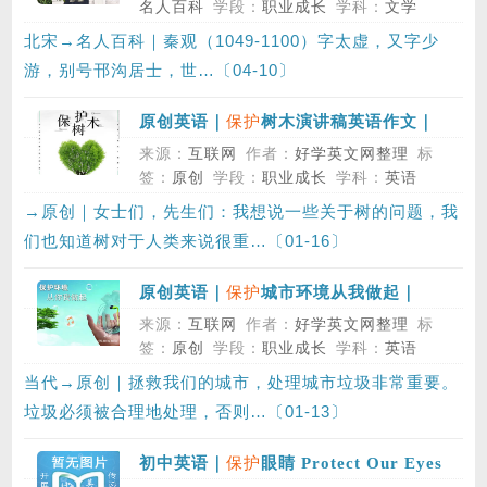
名人百科
学段：
职业成长
学科：
文学
北宋→名人百科｜秦观（1049-1100）字太虚，又字少
游，别号邗沟居士，世…〔04-10〕
保护
原创英语｜
树木演讲稿英语作文｜
Protect Trees
来源：
互联网
作者：
好学英文网整理
标
签：
原创
学段：
职业成长
学科：
英语
→原创｜女士们，先生们：我想说一些关于树的问题，我
们也知道树对于人类来说很重…〔01-16〕
保护
原创英语｜
城市环境从我做起｜
Saving City
来源：
互联网
作者：
好学英文网整理
标
签：
原创
学段：
职业成长
学科：
英语
当代→原创｜拯救我们的城市，处理城市垃圾非常重要。
垃圾必须被合理地处理，否则…〔01-13〕
保护
初中英语｜
眼睛 Protect Our Eyes