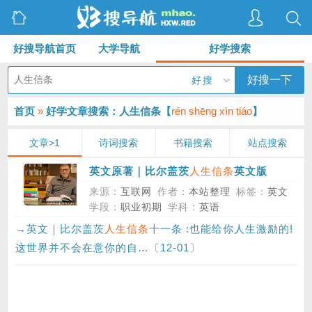
好搜导航首页
大学导航
好学搜索
好搜一下
好搜
首页
»
好学文章搜索：人生信条【
rén shēng xìn tiáo
】
文章>1
诗词搜索
书籍搜索
站点搜索
人生信条
英文原著｜比尔盖茨
英文版
来源：
互联网
作者：
本站整理
标签：
英文
学段：
职业初期
学科：
英语
→英文｜比尔盖茨
人生信条
十一条 :也能给你人生激励的!
这世界并不会在意你的自…〔12-01〕