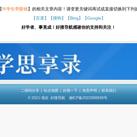
【
中学生带眼镜
】的相关文章内容！请变更关键词再试或直接切换到下列
【百度】
【搜狗】
【Bing】
【Google】
好学者、事竟成！好搜导航感谢你的支持和关注！
二维码分享
|
站点地图
|
好搜一下
|
免责声明
|
联系我们
© 2021-现在
好搜导航
湘ICP备2022000939号