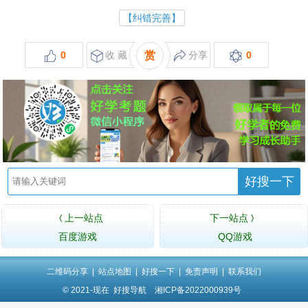
【纠错完善】
0
收 藏
赏
分享
0
好搜一下
上一站点
下一站点
〈
〉
百度游戏
QQ游戏
二维码分享
|
站点地图
|
好搜一下
|
免责声明
|
联系我们
© 2021-现在
好搜导航
湘ICP备2022000939号